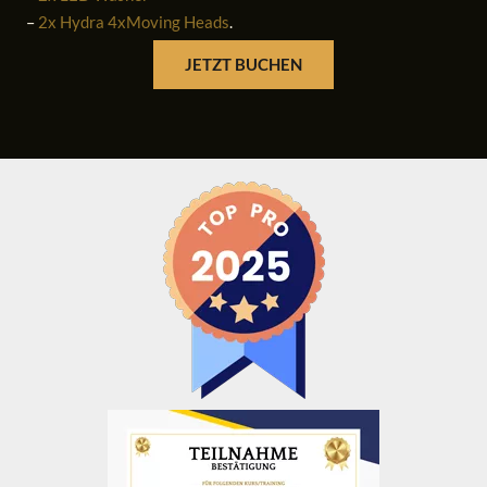
–
2x Hydra 4xMoving Heads
.
JETZT BUCHEN