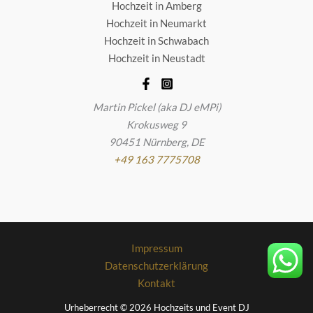
Hochzeit in Amberg
Hochzeit in Neumarkt
Hochzeit in Schwabach
Hochzeit in Neustadt
Martin Pickel
(aka DJ eMPi)
Krokusweg 9
90451
Nürnberg
,
DE
+49 163 7775708
Impressum
Datenschutzerklärung
Kontakt
Urheberrecht © 2026 Hochzeits und Event DJ